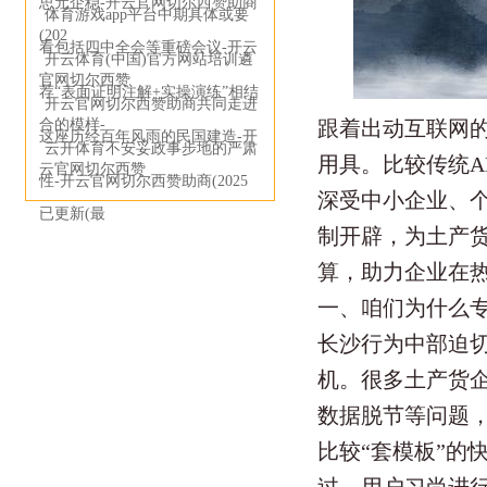
思元企稳-开云官网切尔西赞助商
体育游戏app平台中期具体或要
(202
看包括四中全会等重磅会议-开云
开云体育(中国)官方网站培训遴
官网切尔西赞
荐“表面证明注解+实操演练”相结
开云官网切尔西赞助商共同走进
合的模样-
跟着出动互联网
这座历经百年风雨的民国建造-开
云开体育不安妥政事步地的严肃
用具。比较传统A
云官网切尔西赞
性-开云官网切尔西赞助商(2025
深受中小企业、
已更新(最
制开辟，为土产
算，助力企业在
一、咱们为什么专
长沙行为中部迫
机。很多土产货
数据脱节等问题
比较“套模板”的