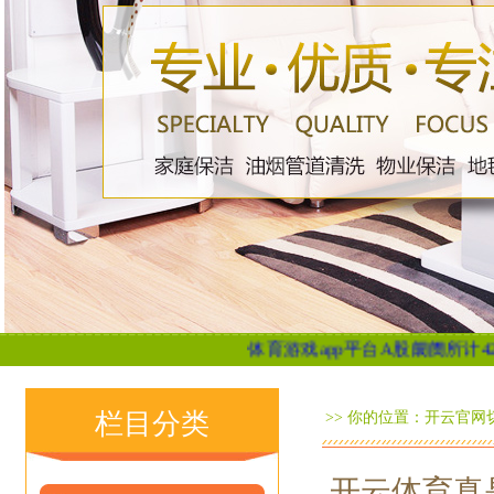
体育游戏app平台A股阛阓所计42只个股涨停-开
栏目分类
>> 你的位置：
开云官网切
开云体育真