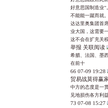
好意思国制造业”
不能能一蹴而就
达达里奥集团首席
业大国，这需要
这不会在扩充关
举报 关联阅读
希腊、法国、墨
在前十
66 07-09 19:28
贸易战莫得赢
中方的态度是一
见地损伤各方利
73 07-08 15:27