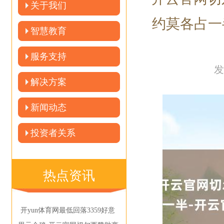
关于我们
约莫各占一半
智慧教育
服务支持
发
解决方案
新闻动态
投资者关系
热点资讯
开yun体育网最低回落3359好意