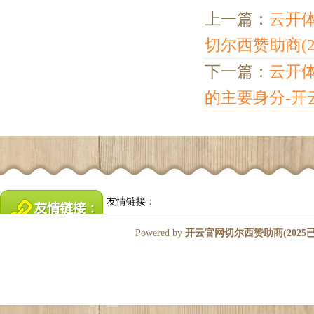
上一篇：
云开体
切尔西赞助商(2
下一篇：
云开
的主要身分-开云
友情链接：
Powered by
开云官网切尔西赞助商(2025已