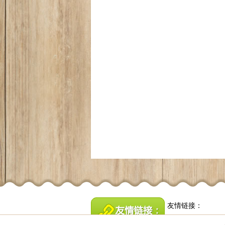
友情链接：