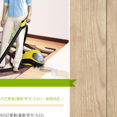
..
开云官网切尔西赞助商好意思国国内和国际市集占比约莫各占一
25已更新(最新/官方/入口)
>
新闻动态
>
25已更新(最新/官方/入口)