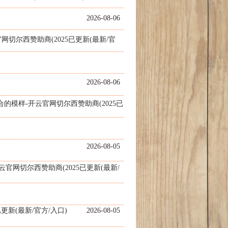
2026-08-06
切尔西赞助商(2025已更新(最新/官
2026-08-06
的模样-开云官网切尔西赞助商(2025已
2026-08-05
网切尔西赞助商(2025已更新(最新/
新(最新/官方/入口)
2026-08-05