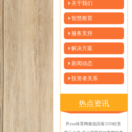
关于我们
智慧教育
服务支持
解决方案
新闻动态
投资者关系
热点资讯
开yun体育网最低回落3359好意