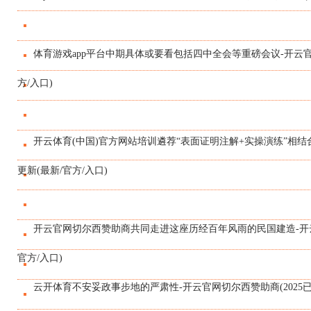
体育游戏app平台中期具体或要看包括四中全会等重磅会议-开云官网
方/入口)
开云体育(中国)官方网站培训遴荐“表面证明注解+实操演练”相结合
更新(最新/官方/入口)
开云官网切尔西赞助商共同走进这座历经百年风雨的民国建造-开云官
官方/入口)
云开体育不安妥政事步地的严肃性-开云官网切尔西赞助商(2025已更