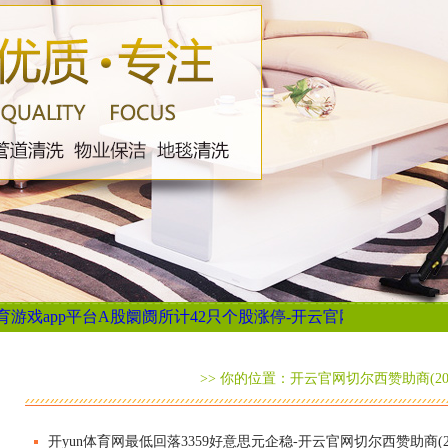
p平台A股阛阓所计42只个股涨停-开云官网切尔西赞助商(2025已更.
>> 你的位置：
开云官网切尔西赞助商(20
开yun体育网最低回落3359好意思元企稳-开云官网切尔西赞助商(20