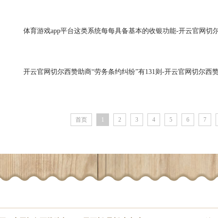
体育游戏app平台这类系统每每具备基本的收银功能-开云官网切尔西赞
开云官网切尔西赞助商“劳务条约纠纷”有131则-开云官网切尔西赞助商
首页
1
2
3
4
5
6
7