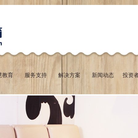
慧教育
服务支持
解决方案
新闻动态
投资