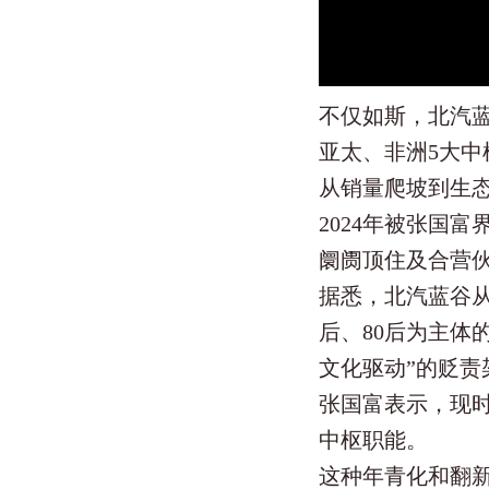
不仅如斯，北汽
亚太、非洲5大中
从销量爬坡到生
2024年被张国
阛阓顶住及合营
据悉，北汽蓝谷从2
后、80后为主体
文化驱动”的贬责
张国富表示，现时
中枢职能。
这种年青化和翻