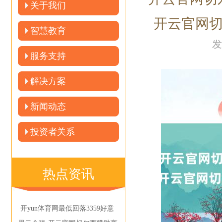
关于我们
开云官网切尔
智慧教育
发
服务支持
解决方案
新闻动态
投资者关系
热点资讯
开yun体育网最低回落3359好意