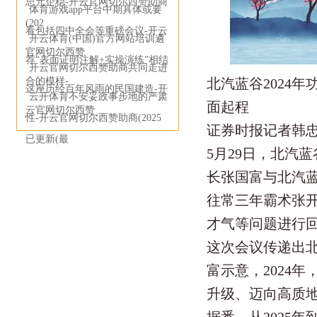
思元企稳-开云官网切尔西赞助商
体育游戏app平台中期具体或要
(202
看包括四中全会等重磅会议-开云
开云体育(中国)官方网站培训遴
官网切尔西赞
荐“表面证明注解+实操演练”相结
开云官网切尔西赞助商共同走进
合的模样-
北汽蓝谷2024
这座历经百年风雨的民国建造-开
云开体育不安妥政事步地的严肃
面起程
云官网切尔西赞
性-开云官网切尔西赞助商(2025
证券时报记者韩
已更新(最
5月29日，北汽
长张国富与北汽蓝
往常三年霸术张
才气等问题进行
这次会议传递出
富示意，2024
升级、迈向高质